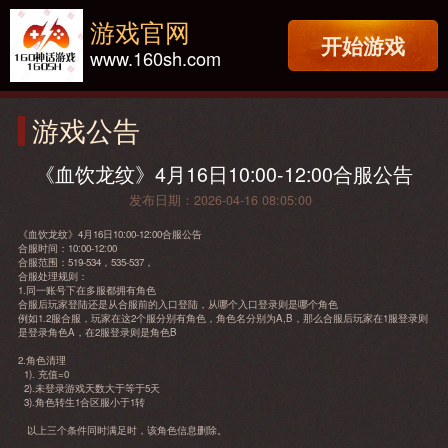
游戏官网
开始游戏
www.160sh.com
游戏公告
《血饮龙纹》4月16日10:00-12:00合服公告
发布日期：2026-04-16 08:05:00
《血饮龙纹》
4月16日
10:00-12:00合服公告
合服时间：10:00-12:00
合服范围：519-534，535-537，
合服处理规则：
1.同一账号下在多服都拥有角色
合服后玩家登陆还是从合服前的入口登陆，从哪个入口登录则是哪个角色
例如1.2服合服，玩家在这2个服分别有角色，角色名分别为A,B，那么合服后玩家在1服登录则
是登录角色A，在2服登录则是角色B
2.角色清理
1). 充值=0
2).未登录游戏天数大于等于5天
3).角色转生1合区服小于1转
以上三个条件同时满足时，该角色信息删除。