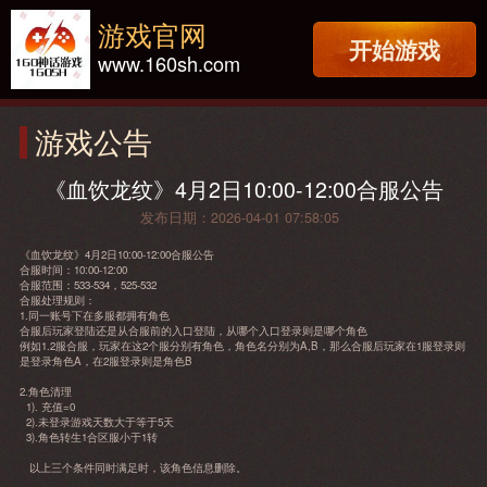
游戏官网
开始游戏
www.160sh.com
游戏公告
《血饮龙纹》4月2日10:00-12:00合服公告
发布日期：2026-04-01 07:58:05
《血饮龙纹》4月2日10:00-12:00合服公告
合服时间：10:00-12:00
合服范围：533-534，525-532
合服处理规则：
1.同一账号下在多服都拥有角色
合服后玩家登陆还是从合服前的入口登陆，从哪个入口登录则是哪个角色
例如1.2服合服，玩家在这2个服分别有角色，角色名分别为A,B，那么合服后玩家在1服登录则
是登录角色A，在2服登录则是角色B
2.角色清理
1). 充值=0
2).未登录游戏天数大于等于5天
3).角色转生1合区服小于1转
以上三个条件同时满足时，该角色信息删除。