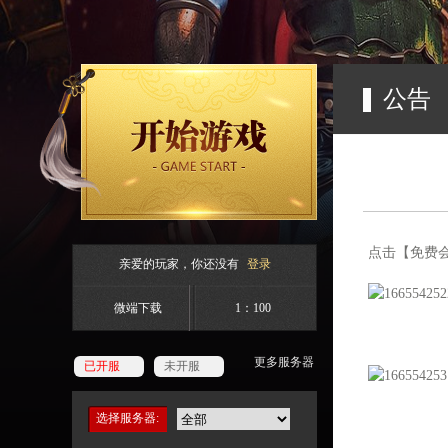
公告
点击【免费
亲爱的玩家，你还没有
登录
微端下载
1：100
更多服务器
已开服
未开服
选择服务器: