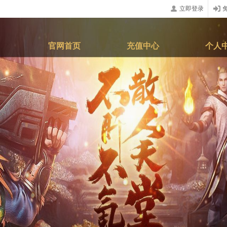
立即登录
官网首页
充值中心
个人