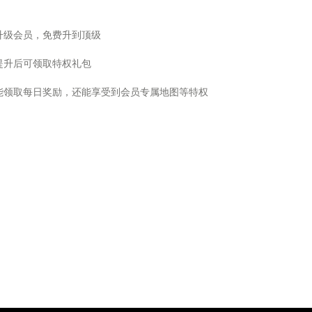
务升级会员，免费升到顶级
级提升后可领取特权礼包
仅能领取每日奖励，还能享受到会员专属地图等特权