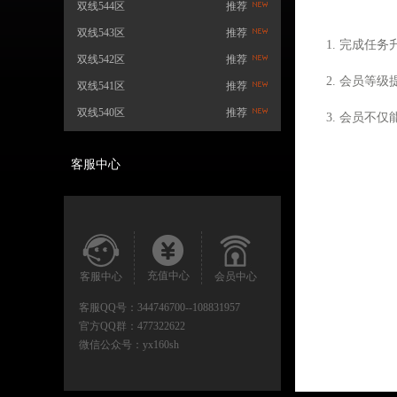
双线544区
推荐
双线543区
推荐
1. 完成任
双线542区
推荐
2. 会员等
双线541区
推荐
双线540区
推荐
3. 会员不
客服中心
充值中心
客服中心
会员中心
客服QQ号：
344746700--108831957
官方QQ群：
477322622
微信公众号：
yx160sh